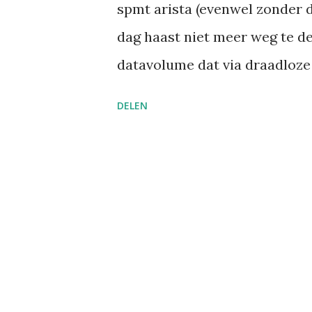
spmt arista (evenwel zonder 
dag haast niet meer weg te d
datavolume dat via draadloz
verdubbelt ieder jaar. Maar 
DELEN
nieuwe onheilspellende beric
schade bij planten hebben aan
oftewel een overgevoeligheid
oorsprong, haalt ook regelmati
voorzorg zelfs verboden in ki
kankerverwekkend? En kan het
Wifi of IEEE 802.11 omvat ee