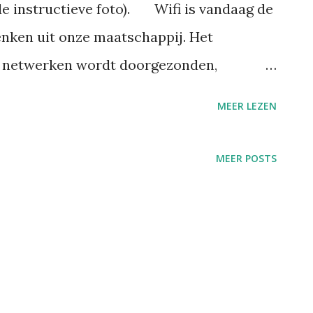
de instructieve foto). Wifi is vandaag de
enken uit onze maatschappij. Het
e netwerken wordt doorgezonden,
met de nieuwe technologie komen ook
MEER LEZEN
hten. Individuele onderzoeken zouden
getoond. Elektrohypersensitiviteit,
MEER POSTS
 aan straling van technologische
g de pers. In Frankrijk wordt wifi uit
ndercrèches. Maar is wifi wel
 je effectief ziek maken? Wat is wifi ?
n verzameling van standaarden voor