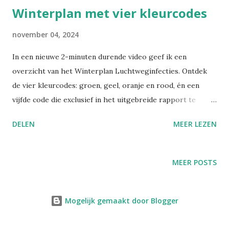
Winterplan met vier kleurcodes
kwartscomposiet-bij-steenbewerkers-nood-aan-
sensibilisering-en-informatie
november 04, 2024
In een nieuwe 2-minuten durende video geef ik een
overzicht van het Winterplan Luchtweginfecties. Ontdek
de vier kleurcodes: groen, geel, oranje en rood, én een
vijfde code die exclusief in het uitgebreide rapport te
vinden is! Link naar het nieuwsbericht:
DELEN
MEER LEZEN
https://news.belgium.be/nl/de-interministeriele-
conferentie-volksgezondheid-geeft-groen-licht-aan-het-
winterplan Link naar het uitgebreide rapport (pdf):
MEER POSTS
https://www.health.belgium.be/sites/default/files/upload
s/RMG/winterplan_luchtweginfecties_-_nl_-
_2024_10_23.pdf
Mogelijk gemaakt door Blogger