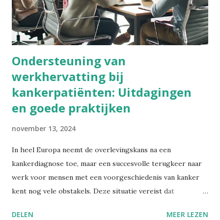
nulmeting. Belang van begeleiding en mentale zorg Naast
werkstress is motivatie een aandachtspunt. Bijna één op de
vijf jongeren ervaart motivatieproblemen. Evolutie 2004-
202...
Ondersteuning van
werkhervatting bij
kankerpatiënten: Uitdagingen
en goede praktijken
november 13, 2024
In heel Europa neemt de overlevingskans na een
kankerdiagnose toe, maar een succesvolle terugkeer naar
werk voor mensen met een voorgeschiedenis van kanker
kent nog vele obstakels. Deze situatie vereist dat
organisaties en preventieadviseurs specifieke maatregelen
DELEN
MEER LEZEN
overwegen om kankerpatiënten en -overlevenden te