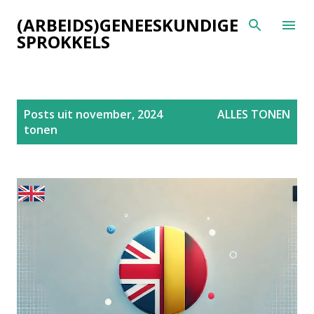
Doorgaan naar hoofdcontent
(ARBEIDS)GENEESKUNDIGE
SPROKKELS
P
Posts uit november, 2024
ALLES TONEN
o
tonen
s
t
s