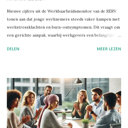
Nieuwe cijfers uit de Werkbaarheidsmonitor van de SERV
tonen aan dat jonge werknemers steeds vaker kampen met
werkstressklachten en burn-outsymptomen. Dit vraagt om
een gerichte aanpak, waarbij werkgevers een belangrijke
rol kunnen spelen. Jonge werknemers en werkdruk De
DELEN
MEER LEZEN
Werkbaarheidsmonitor, een grootschalig onderzoek dat
om de vier jaar de arbeidskwaliteit in Vlaanderen in kaart
brengt, stelt dat meer dan een derde (35,9%) van de
werknemers tussen 18 en 35 jaar werkstressklachten heeft.
Bij 13% is er zelfs sprake van burn-outsymptomen. Waar
jonge werknemers vroeger beter scoorden dan oudere
collega’s, is dat verschil verdwenen. Evolutie 2004-2023
aandeel werknemers met werkstressklachten naar leeftijd.
Bron: Rapport SERV, p. 18. Voor elke leeftijdsgroep ligt het
aandeel met hoge werkdruk hoger in 2023 dan bij de