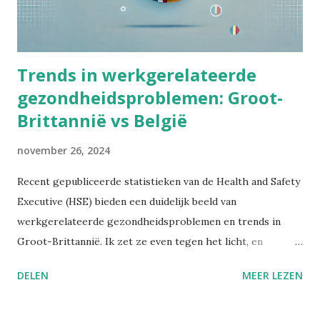
Trends in werkgerelateerde
gezondheidsproblemen: Groot-
Brittannië vs België
november 26, 2024
Recent gepubliceerde statistieken van de Health and Safety
Executive (HSE) bieden een duidelijk beeld van
werkgerelateerde gezondheidsproblemen en trends in
Groot-Brittannië. Ik zet ze even tegen het licht, en
vergelijk ze met de situatie in België. Trends in
DELEN
MEER LEZEN
ziekteverzuim In Groot-Brittannië gingen in 2023/24 naar
schatting 33,7 miljoen werkdagen verloren door