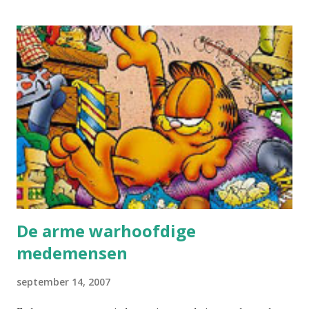
maatregelen niet afdwingen. Slechts in uiterste gevallen zal
ik genoodzaakt zijn om zelf de arbeidsinspectie te
contacteren. Zo heb ik een aantal bedrijven waar ze gebruik
maken van dihydrogen monoxide (DHMO) in het
productieproces. In de meeste gevallen wordt dit gelukkig
wel toegepast in een gesloten systeem, of desnoods met
een goede afzuiging, maar bij één bedrijf wordt het zonder
deze maatregelen toegepast. Bij de jaarlijkse onderzoeken
vind ik bij een meerderheid van de betrokken werknemers
biologisch significante hoeveelheden DHMO terug in de
urinestal...
De arme warhoofdige
medemensen
september 14, 2007