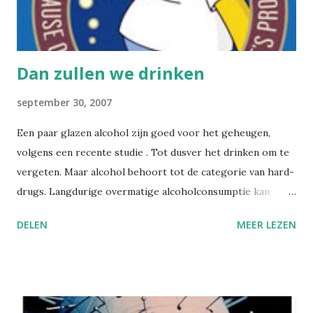
Dan zullen we drinken
september 30, 2007
Een paar glazen alcohol zijn goed voor het geheugen,
volgens een recente studie . Tot dusver het drinken om te
vergeten. Maar alcohol behoort tot de categorie van hard-
drugs. Langdurige overmatige alcoholconsumptie kan
leiden tot het syndroom van Korsakov , waarbij onder meer
DELEN
MEER LEZEN
geheugenstoornissen van het korte-termijngeheugen
optreden. Vergeet het dus maar. Enkele glazen alcohol per
dag zijn goed voor de gezondheid. Onderzoekers uit
Nederland hebben nu zelfs aangeraden om i.p.v. een
dagelijkse consumptie van twee glazen alcohol voor de man