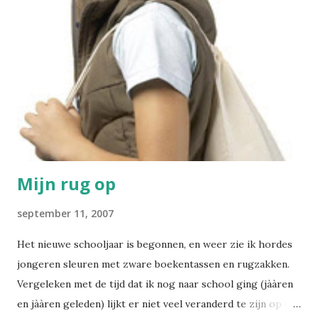
zou alleszins nuttiger zijn dan de intradermotests die
destijds bij alle werknemers werden uitgevoerd die contact
hebben met voedingswaren. Er zijn nog steeds een aantal
bedrijven die dit wensen, ook al is het wetenschappelijk
bewezen dat tbc niet via de voeding wordt overgedragen.
Dit in tegenstelling tot Hepatitis A - maar daar heb ik het
al eens over gehad . --- Wat is tuberculose of TBC?
Tuberculose is een zeer besmettelijk...
Mijn rug op
september 11, 2007
Het nieuwe schooljaar is begonnen, en weer zie ik hordes
jongeren sleuren met zware boekentassen en rugzakken.
Vergeleken met de tijd dat ik nog naar school ging (jààren
en jààren geleden) lijkt er niet veel veranderd te zijn op dat