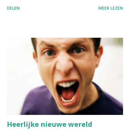
vlak. Behalve dan de rugzakken - dat was in mijn tijd ab-so-
DELEN
MEER LEZEN
luut verboden. Zou slecht zijn voor de boeken, en het zou
er te slordig uitzien. Vandaag de dag daarentegen mag
alles. Maar de ballast is nog steeds hetzelfde gebleven.
Waar blijft de informatisering van de scholen? Destijds was
er nog sprake van papierloze scholen, fantasiebeelden van
klaslokalen met aan elk bureau een computer en een groot
projectorscherm aan het hoofd van de klas, maar het lijkt
daarentegen alsof er steeds aan een hoger tempo bomen
gekapt moeten worden om een steeds groter wordende
papierberg te voeden. Het milieu echter terzijde gelaten, is
het dragen van zware lasten ook niet echt bevorderlijk
voor de gezondheid van de ruggengraten van onze jonge
medemensen. Eigenl...
Heerlijke nieuwe wereld