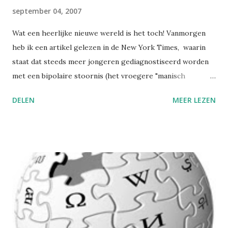
september 04, 2007
Wat een heerlijke nieuwe wereld is het toch! Vanmorgen
heb ik een artikel gelezen in de New York Times, waarin
staat dat steeds meer jongeren gediagnostiseerd worden
met een bipolaire stoornis (het vroegere "manisch
depressief", zoals Richard Gere in Mr. Jones ). Vergeleken
DELEN
MEER LEZEN
met 1994 werd de diagnose in de USA in 2003 maar liefst
VEERTIG maal vaker gesteld! Hoe prachtig is het niet? Al
van in de jaren '90 werden we stelselmatig vaker verlost
van hyperactieve kinderen die niet gewoon niet konden
stilzitten, maar in feite getroffen waren door de
aandoening ADHD. Nu hoeven we ook niet meer gebukt te
gaan onder de last van jengelende kinderen en irritante
pubers. Het was wel te denken dat die woedeuitbarstingen
en dat melodramatisch gedrag van al die hormonaal