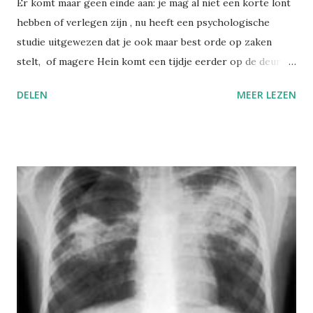
Er komt maar geen einde aan: je mag al niet een korte lont
hebben of verlegen zijn , nu heeft een psychologische
studie uitgewezen dat je ook maar best orde op zaken
stelt, of magere Hein komt een tijdje eerder op de deur
kloppen om te vragen of al die rommel nu echt wel nodig
DELEN
MEER LEZEN
is. Het onderzoek staat in de Health Psychology . In een
prospectieve longitudinale cohort studie bij 1253 mensen
over 70 jaar is gebleken dat de mensen die zeer
consciëntieus leven een langere levensverwachting hebben
dan hun rommelige tegenpolen. Zeventig jaar lang nakijken
of honderd dozijn mensen wel achter zich opruimen,
hebben die gasten psychologen niets beters te doen? Enfin,
zo zie je maar weer, bij zelfs de gekste onderwerpen kan
er iets interessants uit de bus komen.