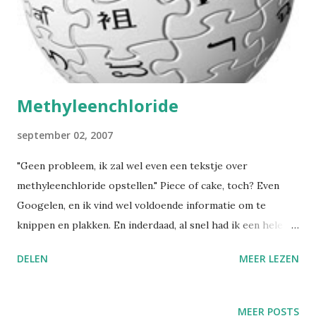
gestoorde jongeren eigenlijk helemaal niet normaal was.
Foei foei, Moedertje Natuur, daar heb je toch wel flink de
bal misgeslagen. Het is de moderne mens gebleken die
uiteindelijk heeft moeten ingrijpen, en in pla...
Methyleenchloride
september 02, 2007
"Geen probleem, ik zal wel even een tekstje over
methyleenchloride opstellen." Piece of cake, toch? Even
Googelen, en ik vind wel voldoende informatie om te
knippen en plakken. En inderdaad, al snel had ik een hele
boterham van informatie beschikbaar. Ook van Wikipedia,
DELEN
MEER LEZEN
de online Encyclopedie die iedereen kan bewerken en
aanvullen, had ik wat nuttige informatie kunnen
bijeensprokkelen. Maar bij het nakijken van de tekst viel
MEER POSTS