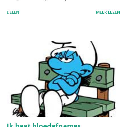
wat nóg leuker is: er was niet echt een verschil tussen
DELEN
MEER LEZEN
échte acupunctuur en de fake versie. Men stak de naalden
minder diep, vermeed de acupunctuurpunten en draaide de
naalden niet rond, zoals normaal wel moest volgens de
regels van de kunst, en toch waren er ongeveer evenveel
mensen die zich beter voelden (44 percent tegenover 47
percent), een significant verschil met de 27 percent van
"klassiek" behandelde patiënten (zijnde behandeling met
pijnstillers, infiltraties, kinesitherapie, ...). Dus wat is het
eigenlijk? Placebo effect? Maar dan zou je dat toch ook
hebben met de klassieke behandelingsmodaliteiten, zou je
denken. Nu is er wel een groeiend wantrouwen tegenover
de klassieke geneeskunde en een toenemend vertrouwen
tegenover ...
Ik haat bloedafnames