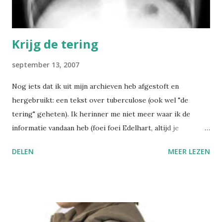
Krijg de tering
september 13, 2007
Nog iets dat ik uit mijn archieven heb afgestoft en
hergebruikt: een tekst over tuberculose (ook wel "de
tering" geheten). Ik herinner me niet meer waar ik de
informatie vandaan heb (foei foei Edelhart, altijd je
referenties noteren!), maar het zal wel voor het grootste
DELEN
MEER LEZEN
deel knip-en-plakwerk geweest zijn. Enfin, ik had de tekst
onlangs nodig voor een bedrijf waar een aantal
werknemers huisbezoeken dienden uit te voeren bij sociaal
achtergestelde inwoners. En bij hen leek het me toch
nuttig om ook even een intradermotest uit te voeren. Het