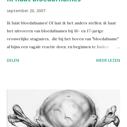
september 20, 2007
Ik hààt bloedafnames! Of laat ik het anders stellen: ik haat
het uitvoeren van bloedafnames bij 16- en 17-jarige
vrouwelijke stagiaires, die bij het horen van "bloedafname"
al bijna een vagale reactie doen, en beginnen te huilen
zodra ik nog maar in de buurt kom met de naald. Het feit
DELEN
MEER LEZEN
dat ze net ervoor een (ietwat) pijnlijke intradermotest
hebben gekregen bij de verpleger maakt het me ook niet
gemakkelijker. De paniek laait op, de kin begint te trillen.
Het haalt me echt uit mijn concentratie. En bij
tienermeisjes is het dan nog niet altijd even evident om een
bloedvat te vinden. Als ik er niet direct in zit, waag ik me er
niet aan om te gaan "zoeken" naar het bloedvat (je weet
wel, voelen waar het precies zit t.o.v. de naald en dan
eventjes bijsteken), want ze zitten al half in tranen te