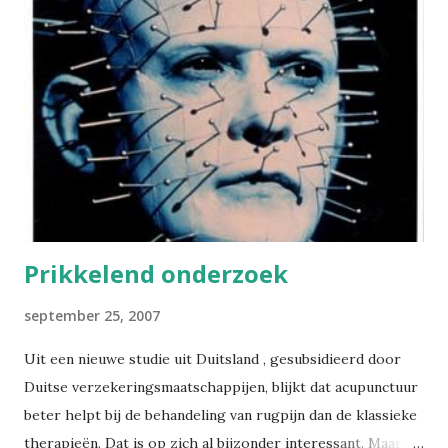
en één glas voor de vrouw, respectievelijk drie en twee
glazen te adviseren. Maar op een bijeenkomst van de
Europese Kanker Organisatie in Barcelona heeft men
gewaarschuwd dat het drinken van drie glazen alcohol per
dag bij vrouwen het risico op borstkanker met dertig
percent doet stijgen, wat het even risicovol maakt als het
roken van een pakje sigaretten per dag. Voor vrouwen
wordt het dus als het ware dansen op het slappe koord:
drink twee...
Prikkelend onderzoek
september 25, 2007
Uit een nieuwe studie uit Duitsland , gesubsidieerd door
Duitse verzekeringsmaatschappijen, blijkt dat acupunctuur
beter helpt bij de behandeling van rugpijn dan de klassieke
therapieën. Dat is op zich al bijzonder interessant. Maar