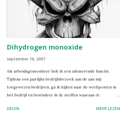
vragen of hun marteling nog niet afgelopen is. Wanneer ik
bloedafnames uitvoer bij, om maar een voorbeeld te geven,
rioleringswerkers, voor het bepalen van de Hepatitis A ...
Dihydrogen monoxide
september 16, 2007
Als arbeidsgeneesheer heb ik een adviserende functie.
Tijdens een jaarlijks bedrijfsbezoek aan de aan mij
toegewezen bedrijven, ga ik kijken naar de werkposten in
het bedrijf en bestudeer ik de stoffen waaraan de
werknemers zijn blootgesteld. Op basis hiervan geef ik
DELEN
MEER LEZEN
adviezen over de onderzoeken die best worden uitgevoerd,
en welke werknemers best onderworpen worden. Het
bedrijf kan zulke adviezen naast zich neerleggen, ik kan