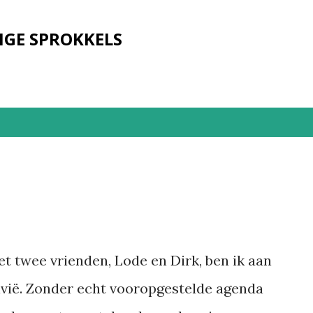
Doorgaan naar hoofdcontent
IGE SPROKKELS
 twee vrienden, Lode en Dirk, ben ik aan
livië. Zonder echt vooropgestelde agenda