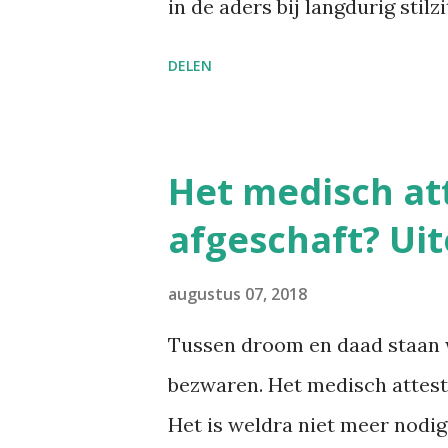
in de aders bij langdurig stil
een onduidelijke re...
"Economy Class" zit, en beper
DELEN
veneuze trombose is gevaarli
een longembolie veroorzaakt. 
artikel bijvoorbeeld argumen
Het medisch att
risicofactoren heeft zoals een
afgeschaft? Uit
meer dan 30, gebruik van ant
risico verdubbelen tot zelfs 
augustus 07, 2018
nuttige sites met info en richt
Tussen droom en daad staan 
BeSWIC. Bedrijven hebben nam
bezwaren. Het medisch attest 
verantwoordelijkheid om in te
Het is weldra niet meer nodig,
werknemers, waar hun ...