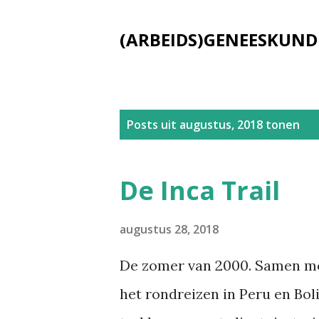
(ARBEIDS)GENEESKUND
P
Posts uit augustus, 2018 tonen
o
s
De Inca Trail
t
s
augustus 28, 2018
De zomer van 2000. Samen met
het rondreizen in Peru en Bo