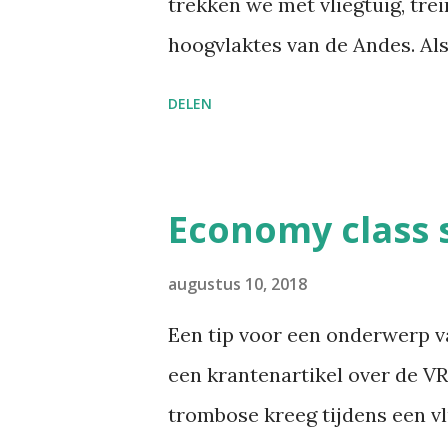
trekken we met vliegtuig, trei
hoogvlaktes van de Andes. A
ochtend na onze aankomst in 
DELEN
beroemde pad naar Macchu Pic
op hoogtes tot 4000 meter d
microklimaten. En ik haat ha
Economy class
groep op de Inca Trail. Ik ben
day?" vraagt de Japanse stud
augustus 10, 2018
busje naar de vertrekplaats ho
Een tip voor een onderwerp v
reisadvies was ook om ten mi
een krantenartikel over de V
te blijven, om te kunnen acc
trombose kreeg tijdens een vl
avond ervoor wel al gemerkt d