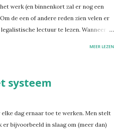
l eens de vraag door naar mij. Zeker de
het werk (en binnenkort zal er nog een
 aan het ontsporen; ik kan snel lezen maar
. Om de een of andere reden zien velen er
legalistische lectuur te lezen. Wanneer ik
rgenomen, merk ik uit de onwillekeurig
MEER LEZEN
uwen van mijn gesprekspartner, dat hij of
mijn toerekeningsvatbaarheid. En terecht;
n. Desalniettemin merk ik wel dat er
t systeem
tingen van dergelijke wetteksten. Zo is
r. 215 rond tarieven en prestaties van de
schenen in de PreventActua ( achter
 elke dag ernaar toe te werken. Men stelt
espreek ik het advies nr. 216, over het
k er bijvoorbeeld in slaag om (meer dan)