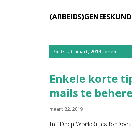
(ARBEIDS)GENEESKUND
P
Posts uit maart, 2019 tonen
o
s
Enkele korte t
t
mails te beher
s
maart 22, 2019
In " Deep Work:Rules for Focu