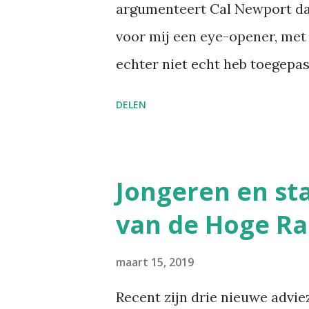
argumenteert Cal Newport dat
voor mij een eye-opener, met 
echter niet echt heb toegepas
antwoord snel op mails. Het i
DELEN
efficiënte manier om mijn inbo
reageer vaak direct. Het is ee
Getting Things Done : wannee
Jongeren en sta
het onmiddellijk. Want anders 
van de Hoge R
opnieuw die mail moet bekijke
dat je hierdoor een reputatie
maart 15, 2019
wanneer iets misschien wat tev
Recent zijn drie nieuwe advi