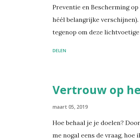
opzoeken, stuurt men nu noga
Preventie en Bescherming op 
laatste weken is mijn mailbox
héél belangrijke verschijnen)
250 tot 300 ...
tegenop om deze lichtvoetige 
aangeef dat ik ze wel heb doo
DELEN
lichtjes opgetrokken wenkbra
zij plotse twijfels heeft aan 
maar om geheel andere redene
Vertrouw op he
interesse is in mijn samenvat
mijn artikel over het advies n
maart 05, 2019
externe diensten onlangs ver
Hoe behaal je je doelen? Door
paywall ). In dit blogartikel b
me nogal eens de vraag, hoe i