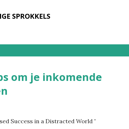
Doorgaan naar hoofdcontent
IGE SPROKKELS
ips om je inkomende
en
sed Success in a Distracted World "