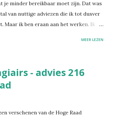
 je minder bereikbaar moet zijn. Dat was
tal van nuttige adviezen die ik tot dusver
t. Maar ik ben eraan aan het werken. Ik
s voor mij op zich ook de meeste
MEER LEZEN
x op te kuisen: ik lees een mail, en
n van de basisprincipes van David Allen's
r het minder dan twee minuten kost, doe
giairs - advies 216
verlies je meer tijd omdat je later
aad
n. Waar David niet aan gedacht heeft*, is
 opbouwt. Bij een dringende vraag of
eel tijd gaat kosten als je het zelf zou
ezen verschenen van de Hoge Raad