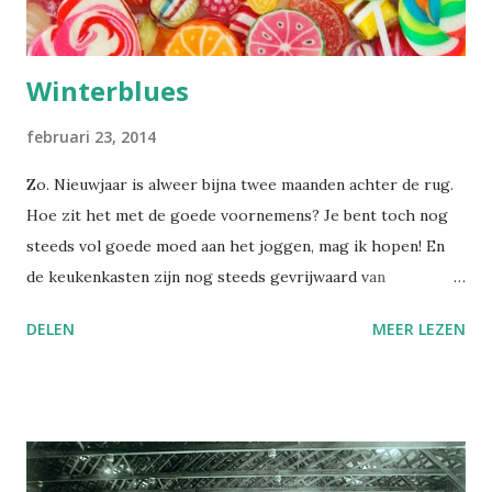
Winterblues
februari 23, 2014
Zo. Nieuwjaar is alweer bijna twee maanden achter de rug.
Hoe zit het met de goede voornemens? Je bent toch nog
steeds vol goede moed aan het joggen, mag ik hopen! En
de keukenkasten zijn nog steeds gevrijwaard van
ongezonde snacks? Als je toch al bent hervallen in je oude
DELEN
MEER LEZEN
gewoontes: geen nood, ik heb een goed excuus voor je.
Waarschijnlijk heb je last van een winterdepressie. De
medische wereld gebruikt de term Seizoensafhankelijke
Depressie/ Seasonal Affective Disorder, kortweg "SAD".
Januari en februari zijn de ergste maanden. Wat, zeg je
verbijsterd, waarom schrijf ik dit dan nu pas, eind februari?