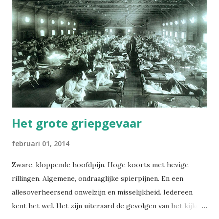
Ehh, ik voelde me de voorbije maanden te moe. --Wat is
het-- Een winterdepressie is een depressie die je in de
wintermaanden hebt. Duh. De symptomen lijken dus ook
behoorlijk veel op een gewone depressie. Zo heb je de
(soms zeer uitgesproken) vermoeidheid, en je voelt je
somber en prikkelbaar. Zo zijn er nog een aantal
symptomen, maar ik heb geen zin om die verde...
Het grote griepgevaar
februari 01, 2014
Zware, kloppende hoofdpijn. Hoge koorts met hevige
rillingen. Algemene, ondraaglijke spierpijnen. En een
allesoverheersend onwelzijn en misselijkheid. Iedereen
kent het wel. Het zijn uiteraard de gevolgen van het kijken