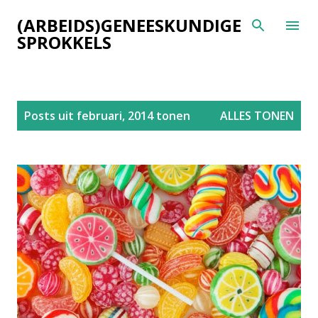
Doorgaan naar hoofdcontent
(ARBEIDS)GENEESKUNDIGE
SPROKKELS
P
Posts uit februari, 2014 tonen
ALLES TONEN
o
s
t
s