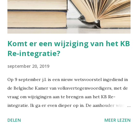
De vier kleine tenen werden naar binnen geplooid en
braken uiteindelijk vanzelf. De grote teen bleef recht. Het
resultaat was een "lotusvoetje". Dit gold als een teken van
wels...
Komt er een wijziging van het KB
Re-integratie?
september 20, 2019
Op 9 september j.l. is een nieuw wetsvoorstel ingediend in
de Belgische Kamer van volksvertegenwoordigers, met de
vraag om wijzigingen aan te brengen aan het KB Re-
integratie. Ik ga er even dieper op in. De aanhouder wint,
zullen ze hebben gedacht. Want het huidige wetsvoorstel
DELEN
MEER LEZEN
nr. 275 is een bijna letterlijk herhalen van een eerder
wetsvoorstel nr. 3204 , ingediend op 27 juni 2018. De term