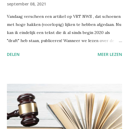
september 08, 2021
Vandaag verscheen een artikel op VRT NWS , dat schoenen
met hoge hakken (voorlopig) lijken te hebben afgedaan. Nu
kan ik eindelijk een tekst die ik al sinds begin 2020 als
"draft" heb staan, publiceren! Wanneer we lezen over de
praktijk van het voetinbinden in het oude China, gruwelen
DELEN
MEER LEZEN
we van zulke barbaarse martelpraktijken. Hoe heeft een
schoonheidsideaal ooit in zulke mate kunnen ontsporen?
Nochtans bezondigen wij ons aan gelijkaardige praktijken,
alleen is het moeilijker om zulke dingen objectief te
beoordelen, wanneer je zelf in die cultuur verweven zit.
Voetinbinden Ik ga dit cultureel gegeven toch even
kaderen. De praktijk van voetinbinden heeft zich in China
ontwikkeld tijdens de Tang-dynastie (618-907 na Chr.). Het
hield in dat men bij jonge meisjes de voeten omzwachtelde.