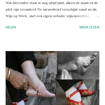
Wat hieronder staat is nog altijd juist, alleen de naam en de
plek zijn veranderd. De nieuwsbrief verschijnt vanaf nu als
Wijs op Werk , met een eigen website: wijsopwerk.be .
Waarom de naamswissel? "Werk" dekt beter waar het over
DELEN
MEER LEZEN
gaat: welzijn, preventie, verzuim- en re-integratiebeleid,
wetgeving, en wat AI daar concreet mee doet. Wekelijks,
met daarbij een persoonlijk essay dat alleen in de eigen
nieuwsbrief verschijnt. Alle edities en alle artikels staan
voortaan op wijsopwerk.be . Inschrijven kan daar
rechtstreeks: wijsopwerk.be/nieuwsbrief . -- Juli 2025
Sinds kort heb ik op LinkedIn een nieuwsbrief gelanceerd:
Wegwijs in welzijn. Daarin bundel ik wekelijks de artikels
die ik publiceer over welzijn, preventie en
arbeidsgezondheid. De reden? Er verschijnt zoveel
informatie, wetswijzigingen en opinies dat het soms
moeilijk is om het overzicht te bewaren. Met deze