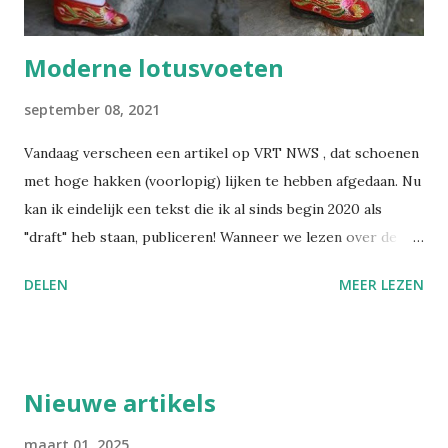
nieuwsbrief wil ik alles bundelen en gestructureerd ...
Moderne lotusvoeten
september 08, 2021
Vandaag verscheen een artikel op VRT NWS , dat schoenen
met hoge hakken (voorlopig) lijken te hebben afgedaan. Nu
kan ik eindelijk een tekst die ik al sinds begin 2020 als
"draft" heb staan, publiceren! Wanneer we lezen over de
praktijk van het voetinbinden in het oude China, gruwelen
DELEN
MEER LEZEN
we van zulke barbaarse martelpraktijken. Hoe heeft een
schoonheidsideaal ooit in zulke mate kunnen ontsporen?
Nochtans bezondigen wij ons aan gelijkaardige praktijken,
alleen is het moeilijker om zulke dingen objectief te
Nieuwe artikels
beoordelen, wanneer je zelf in die cultuur verweven zit.
Voetinbinden Ik ga dit cultureel gegeven toch even
maart 01, 2025