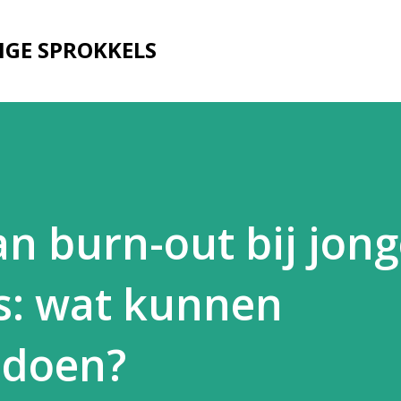
Doorgaan naar hoofdcontent
IGE SPROKKELS
an burn-out bij jon
: wat kunnen
 doen?