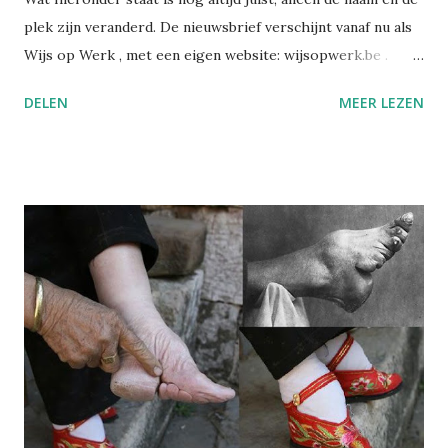
plek zijn veranderd. De nieuwsbrief verschijnt vanaf nu als
Wijs op Werk , met een eigen website: wijsopwerk.be .
Waarom de naamswissel? "Werk" dekt beter waar het over
DELEN
MEER LEZEN
gaat: welzijn, preventie, verzuim- en re-integratiebeleid,
wetgeving, en wat AI daar concreet mee doet. Wekelijks,
met daarbij een persoonlijk essay dat alleen in de eigen
nieuwsbrief verschijnt. Alle edities en alle artikels staan
voortaan op wijsopwerk.be . Inschrijven kan daar
rechtstreeks: wijsopwerk.be/nieuwsbrief . -- Juli 2025
Sinds kort heb ik op LinkedIn een nieuwsbrief gelanceerd:
Wegwijs in welzijn. Daarin bundel ik wekelijks de artikels
die ik publiceer over welzijn, preventie en
arbeidsgezondheid. De reden? Er verschijnt zoveel
informatie, wetswijzigingen en opinies dat het soms
moeilijk is om het overzicht te bewaren. Met deze
nieuwsbrief wil ik alles bundelen en gestructureerd ...