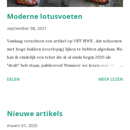
Moderne lotusvoeten
september 08, 2021
Vandaag verscheen een artikel op VRT NWS , dat schoenen
met hoge hakken (voorlopig) lijken te hebben afgedaan. Nu
kan ik eindelijk een tekst die ik al sinds begin 2020 als
"draft" heb staan, publiceren! Wanneer we lezen over de
praktijk van het voetinbinden in het oude China, gruwelen
DELEN
MEER LEZEN
we van zulke barbaarse martelpraktijken. Hoe heeft een
schoonheidsideaal ooit in zulke mate kunnen ontsporen?
Nochtans bezondigen wij ons aan gelijkaardige praktijken,
alleen is het moeilijker om zulke dingen objectief te
Nieuwe artikels
beoordelen, wanneer je zelf in die cultuur verweven zit.
Voetinbinden Ik ga dit cultureel gegeven toch even
maart 01, 2025