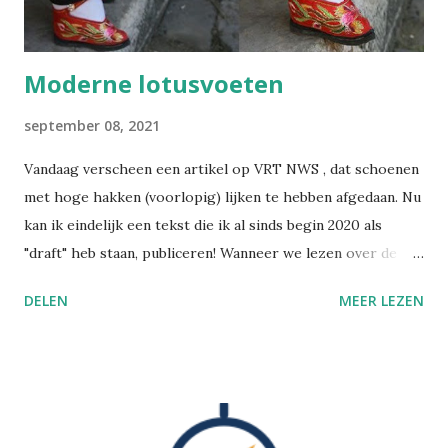
Moderne lotusvoeten
september 08, 2021
Vandaag verscheen een artikel op VRT NWS , dat schoenen
met hoge hakken (voorlopig) lijken te hebben afgedaan. Nu
kan ik eindelijk een tekst die ik al sinds begin 2020 als
"draft" heb staan, publiceren! Wanneer we lezen over de
praktijk van het voetinbinden in het oude China, gruwelen
DELEN
MEER LEZEN
we van zulke barbaarse martelpraktijken. Hoe heeft een
schoonheidsideaal ooit in zulke mate kunnen ontsporen?
Nochtans bezondigen wij ons aan gelijkaardige praktijken,
alleen is het moeilijker om zulke dingen objectief te
beoordelen, wanneer je zelf in die cultuur verweven zit.