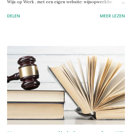
Wijs op Werk , met een eigen website: wijsopwerk.be .
Waarom de naamswissel? "Werk" dekt beter waar het over
DELEN
MEER LEZEN
gaat: welzijn, preventie, verzuim- en re-integratiebeleid,
wetgeving, en wat AI daar concreet mee doet. Wekelijks,
met daarbij een persoonlijk essay dat alleen in de eigen
nieuwsbrief verschijnt. Alle edities en alle artikels staan
voortaan op wijsopwerk.be . Inschrijven kan daar
rechtstreeks: wijsopwerk.be/nieuwsbrief . -- Juli 2025
Sinds kort heb ik op LinkedIn een nieuwsbrief gelanceerd:
Wegwijs in welzijn. Daarin bundel ik wekelijks de artikels
die ik publiceer over welzijn, preventie en
arbeidsgezondheid. De reden? Er verschijnt zoveel
informatie, wetswijzigingen en opinies dat het soms
moeilijk is om het overzicht te bewaren. Met deze
nieuwsbrief wil ik alles bundelen en gestructureerd ...