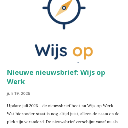
Voetinbinden Ik ga dit cultureel gegeven toch even
kaderen. De praktijk van voetinbinden heeft zich in China
ontwikkeld tijdens de Tang-dynastie (618-907 na Chr.). Het
hield in dat men bij jonge meisjes de voeten omzwachtelde.
De vier kleine tenen werden naar binnen geplooid en
braken uiteindelijk vanzelf. De grote teen bleef recht. Het
resultaat was een "lotusvoetje". Dit gold als een teken van
wels...
Nieuwe nieuwsbrief: Wijs op
Werk
juli 19, 2026
Update juli 2026 - de nieuwsbrief heet nu Wijs op Werk
Wat hieronder staat is nog altijd juist, alleen de naam en de
plek zijn veranderd. De nieuwsbrief verschijnt vanaf nu als