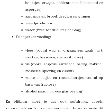
boontjes, erwtjes, paddestoelen, bloemkool en
asperges)
aardappelen, brood, deegwaren, granen
zuivelproducten
water (twee tot drie liter per dag)
Te beperken voeding:
vlees (vooral wild en orgaanvlees zoals hart,
niertjes, hersenen, zwezerik, lever)
vis (vooral ansjovis, sardienen, haring, makreel,
mosselen, spiering en viskuit)
zoete snoepjes en tussendoortjes (vooral op
basis van fructose)
alcohol (maximum één glas per dag)
En blijkbaar moet je dus ook softdrinks, appels,
sinaasappels en fruitsappen vermijden. In welke mate dit