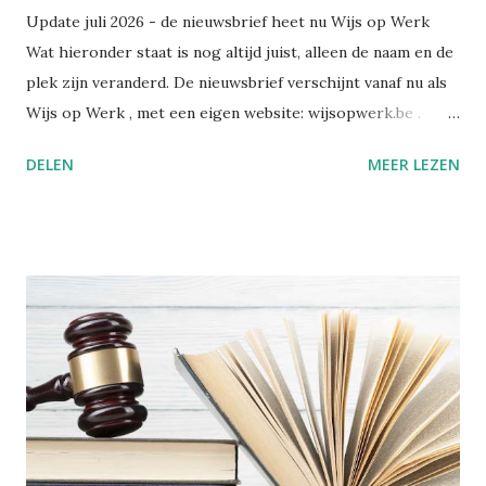
Update juli 2026 - de nieuwsbrief heet nu Wijs op Werk
Wat hieronder staat is nog altijd juist, alleen de naam en de
plek zijn veranderd. De nieuwsbrief verschijnt vanaf nu als
Wijs op Werk , met een eigen website: wijsopwerk.be .
Waarom de naamswissel? "Werk" dekt beter waar het over
DELEN
MEER LEZEN
gaat: welzijn, preventie, verzuim- en re-integratiebeleid,
wetgeving, en wat AI daar concreet mee doet. Wekelijks,
met daarbij een persoonlijk essay dat alleen in de eigen
nieuwsbrief verschijnt. Alle edities en alle artikels staan
voortaan op wijsopwerk.be . Inschrijven kan daar
rechtstreeks: wijsopwerk.be/nieuwsbrief . -- Juli 2025
Sinds kort heb ik op LinkedIn een nieuwsbrief gelanceerd:
Wegwijs in welzijn. Daarin bundel ik wekelijks de artikels
die ik publiceer over welzijn, preventie en
arbeidsgezondheid. De reden? Er verschijnt zoveel
informatie, wetswijzigingen en opinies dat het soms