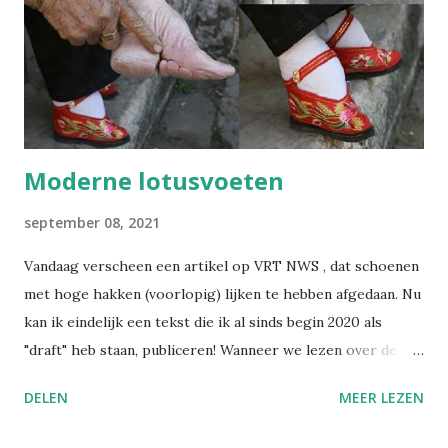
Moderne lotusvoeten
september 08, 2021
Vandaag verscheen een artikel op VRT NWS , dat schoenen
met hoge hakken (voorlopig) lijken te hebben afgedaan. Nu
kan ik eindelijk een tekst die ik al sinds begin 2020 als
"draft" heb staan, publiceren! Wanneer we lezen over de
praktijk van het voetinbinden in het oude China, gruwelen
DELEN
MEER LEZEN
we van zulke barbaarse martelpraktijken. Hoe heeft een
schoonheidsideaal ooit in zulke mate kunnen ontsporen?