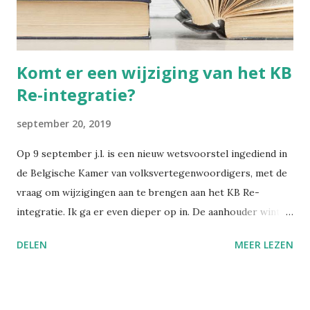
moeilijk is om het overzicht te bewaren. Met deze
nieuwsbrief wil ik alles bundelen en gestructureerd ...
Komt er een wijziging van het KB
Re-integratie?
september 20, 2019
Op 9 september j.l. is een nieuw wetsvoorstel ingediend in
de Belgische Kamer van volksvertegenwoordigers, met de
vraag om wijzigingen aan te brengen aan het KB Re-
integratie. Ik ga er even dieper op in. De aanhouder wint,
zullen ze hebben gedacht. Want het huidige wetsvoorstel
DELEN
MEER LEZEN
nr. 275 is een bijna letterlijk herhalen van een eerder
wetsvoorstel nr. 3204 , ingediend op 27 juni 2018. De term
arbeidsgeneesheer is wel aangepast naar arbeidsarts, en in
de aantallen langdurig ongeschikten zijn nu de cijfers van