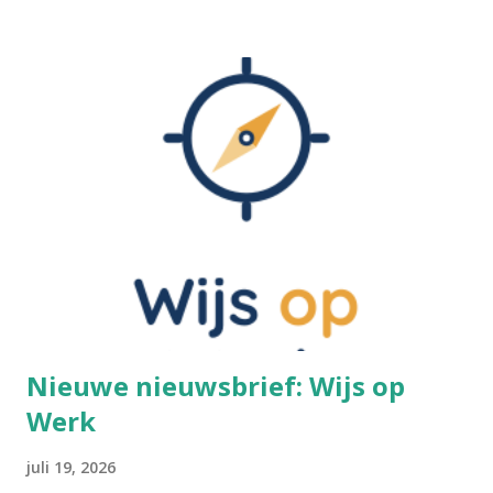
Nochtans bezondigen wij ons aan gelijkaardige praktijken,
alleen is het moeilijker om zulke dingen objectief te
beoordelen, wanneer je zelf in die cultuur verweven zit.
Voetinbinden Ik ga dit cultureel gegeven toch even
kaderen. De praktijk van voetinbinden heeft zich in China
ontwikkeld tijdens de Tang-dynastie (618-907 na Chr.). Het
hield in dat men bij jonge meisjes de voeten omzwachtelde.
De vier kleine tenen werden naar binnen geplooid en
braken uiteindelijk vanzelf. De grote teen bleef recht. Het
resultaat was een "lotusvoetje". Dit gold als een teken van
wels...
Nieuwe nieuwsbrief: Wijs op
Werk
juli 19, 2026