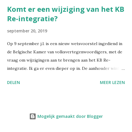
Komt er een wijziging van het KB
Re-integratie?
september 20, 2019
Op 9 september j.l. is een nieuw wetsvoorstel ingediend in
de Belgische Kamer van volksvertegenwoordigers, met de
vraag om wijzigingen aan te brengen aan het KB Re-
integratie. Ik ga er even dieper op in. De aanhouder wint,
zullen ze hebben gedacht. Want het huidige wetsvoorstel
DELEN
MEER LEZEN
nr. 275 is een bijna letterlijk herhalen van een eerder
wetsvoorstel nr. 3204 , ingediend op 27 juni 2018. De term
arbeidsgeneesheer is wel aangepast naar arbeidsarts, en in
de aantallen langdurig ongeschikten zijn nu de cijfers van
Mogelijk gemaakt door Blogger
2018 vervat in plaats van die van 2017. Maar inhoudelijk heb
ik geen echte wijzigingen gevonden. De cijfers Ik moet het