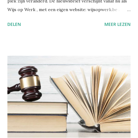
plek zijn veranderd. De nieuwsbrief verschijnt vanaf nu als
Wijs op Werk , met een eigen website: wijsopwerk.be .
Waarom de naamswissel? "Werk" dekt beter waar het over
DELEN
MEER LEZEN
gaat: welzijn, preventie, verzuim- en re-integratiebeleid,
wetgeving, en wat AI daar concreet mee doet. Wekelijks,
met daarbij een persoonlijk essay dat alleen in de eigen
nieuwsbrief verschijnt. Alle edities en alle artikels staan
voortaan op wijsopwerk.be . Inschrijven kan daar
rechtstreeks: wijsopwerk.be/nieuwsbrief . -- Juli 2025
Sinds kort heb ik op LinkedIn een nieuwsbrief gelanceerd:
Wegwijs in welzijn. Daarin bundel ik wekelijks de artikels
die ik publiceer over welzijn, preventie en
arbeidsgezondheid. De reden? Er verschijnt zoveel
informatie, wetswijzigingen en opinies dat het soms
moeilijk is om het overzicht te bewaren. Met deze
nieuwsbrief wil ik alles bundelen en gestructureerd ...