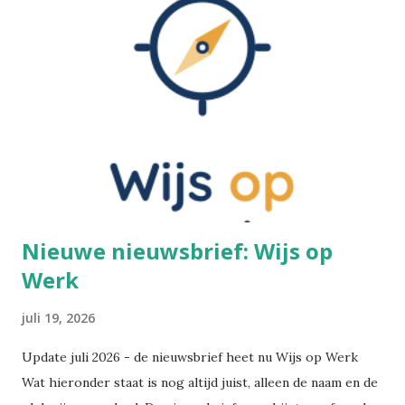
Voetinbinden Ik ga dit cultureel gegeven toch even
kaderen. De praktijk van voetinbinden heeft zich in China
ontwikkeld tijdens de Tang-dynastie (618-907 na Chr.). Het
hield in dat men bij jonge meisjes de voeten omzwachtelde.
De vier kleine tenen werden naar binnen geplooid en
braken uiteindelijk vanzelf. De grote teen bleef recht. Het
resultaat was een "lotusvoetje". Dit gold als een teken van
wels...
Nieuwe nieuwsbrief: Wijs op
Werk
juli 19, 2026
Update juli 2026 - de nieuwsbrief heet nu Wijs op Werk
Wat hieronder staat is nog altijd juist, alleen de naam en de