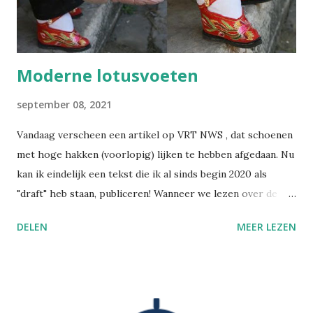
Moderne lotusvoeten
september 08, 2021
Vandaag verscheen een artikel op VRT NWS , dat schoenen
met hoge hakken (voorlopig) lijken te hebben afgedaan. Nu
kan ik eindelijk een tekst die ik al sinds begin 2020 als
"draft" heb staan, publiceren! Wanneer we lezen over de
praktijk van het voetinbinden in het oude China, gruwelen
DELEN
MEER LEZEN
we van zulke barbaarse martelpraktijken. Hoe heeft een
schoonheidsideaal ooit in zulke mate kunnen ontsporen?
Nochtans bezondigen wij ons aan gelijkaardige praktijken,
alleen is het moeilijker om zulke dingen objectief te
beoordelen, wanneer je zelf in die cultuur verweven zit.