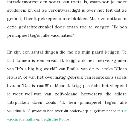
intradermotest een soort van toets is, waarvoor je moet
studeren. En dat ze verontwaardigd is over het feit dat ze
geen tijd heeft gekregen om te blokken. Maar ze ontkracht
deze gedachtekronkel door eraan toe te voegen: "Ik ben
principieel tegen alle vaccinaties."
Er zijn een aantal dingen die me op mijn paard krijgen. Te
laat komen is een ervan. Ik krijg ook het hier-en-ginder
van "It's a big big world" van Emilia, van de tv-reeks "Clean
House", of van het overmatig gebruik van leestekens (zoals
bvb. in "Dat is raar!!!") . Maar ik krijg pas écht het vliegend
je-weet-wel-wat van zelfvoldane betweters die idiote
uitspraken doen zoals "ik ben principieel tegen alle
vaccinaties".
(nvda: ik heb over dit onderwerp al gefulmineerd in
De
.
vaccinatiemaffia
en
Belgische Polio
)