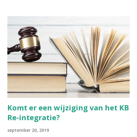
Nochtans bezondigen wij ons aan gelijkaardige praktijken,
alleen is het moeilijker om zulke dingen objectief te
beoordelen, wanneer je zelf in die cultuur verweven zit.
Voetinbinden Ik ga dit cultureel gegeven toch even
kaderen. De praktijk van voetinbinden heeft zich in China
ontwikkeld tijdens de Tang-dynastie (618-907 na Chr.). Het
hield in dat men bij jonge meisjes de voeten omzwachtelde.
De vier kleine tenen werden naar binnen geplooid en
braken uiteindelijk vanzelf. De grote teen bleef recht. Het
resultaat was een "lotusvoetje". Dit gold als een teken van
wels...
Komt er een wijziging van het KB
Re-integratie?
september 20, 2019