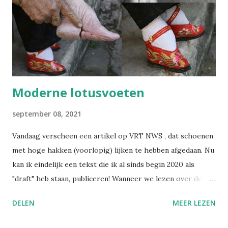
die ik publiceer over welzijn, preventie en
arbeidsgezondheid. De reden? Er verschijnt zoveel
informatie, wetswijzigingen en opinies dat het soms
moeilijk is om het overzicht te bewaren. Met deze
nieuwsbrief wil ik alles bundelen en gestructureerd ...
Moderne lotusvoeten
september 08, 2021
Vandaag verscheen een artikel op VRT NWS , dat schoenen
met hoge hakken (voorlopig) lijken te hebben afgedaan. Nu
kan ik eindelijk een tekst die ik al sinds begin 2020 als
"draft" heb staan, publiceren! Wanneer we lezen over de
praktijk van het voetinbinden in het oude China, gruwelen
DELEN
MEER LEZEN
we van zulke barbaarse martelpraktijken. Hoe heeft een
schoonheidsideaal ooit in zulke mate kunnen ontsporen?