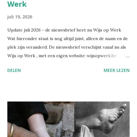
Werk
juli 19, 2026
Update juli 2026 - de nieuwsbrief heet nu Wijs op Werk
Wat hieronder staat is nog altijd juist, alleen de naam en de
plek zijn veranderd. De nieuwsbrief verschijnt vanaf nu als
Wijs op Werk , met een eigen website: wijsopwerk.be .
Waarom de naamswissel? "Werk" dekt beter waar het over
DELEN
MEER LEZEN
gaat: welzijn, preventie, verzuim- en re-integratiebeleid,
wetgeving, en wat AI daar concreet mee doet. Wekelijks,
met daarbij een persoonlijk essay dat alleen in de eigen
nieuwsbrief verschijnt. Alle edities en alle artikels staan
voortaan op wijsopwerk.be . Inschrijven kan daar
rechtstreeks: wijsopwerk.be/nieuwsbrief . -- Juli 2025
Sinds kort heb ik op LinkedIn een nieuwsbrief gelanceerd:
Wegwijs in welzijn. Daarin bundel ik wekelijks de artikels