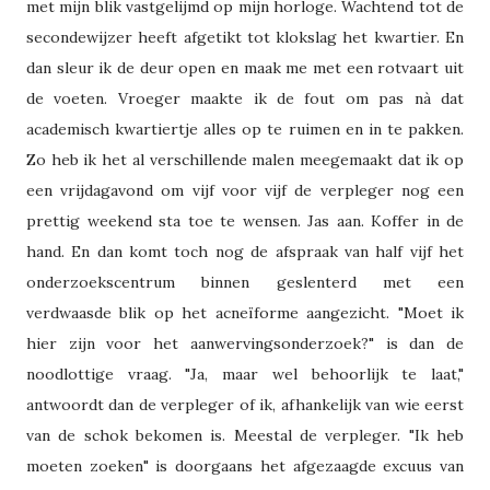
met mijn blik vastgelijmd op mijn horloge. Wachtend tot de
secondewijzer heeft afgetikt tot klokslag het kwartier. En
dan sleur ik de deur open en maak me met een rotvaart uit
de voeten. Vroeger maakte ik de fout om pas nà dat
academisch kwartiertje alles op te ruimen en in te pakken.
Zo heb ik het al verschillende malen meegemaakt dat ik op
een vrijdagavond om vijf voor vijf de verpleger nog een
prettig weekend sta toe te wensen. Jas aan. Koffer in de
hand. En dan komt toch nog de afspraak van half vijf het
onderzoekscentrum binnen geslenterd met een
verdwaasde blik op het acneïforme aangezicht. "Moet ik
hier zijn voor het aanwervingsonderzoek?" is dan de
noodlottige vraag. "Ja, maar wel behoorlijk te laat,"
antwoordt dan de verpleger of ik, afhankelijk van wie eerst
van de schok bekomen is. Meestal de verpleger. "Ik heb
moeten zoeken" is doorgaans het afgezaagde excuus van