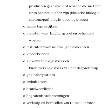
producten geanalyseerd worden die met het
virus besmet kunnen zijn (klinische biologie,
anatomopathologie, oncologie, enz.)
tandartspraktijken
o
diensten waar langdurig zieken behandeld
o
worden
instituten voor mentaal gehandicapten
o
kinderkribben
o
ziekenverple(e)g(st)ers en
o
kinderverzorg(st)ers van het dagonderwijs
gezinshelp(st)ers
o
ambulanciers
o
brandweerlieden
o
begrafenisondernemingen
o
verkoop en herstellen van toestellen voor
o