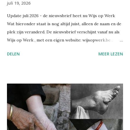
juli 19, 2026
Update juli 2026 - de nieuwsbrief heet nu Wijs op Werk
Wat hieronder staat is nog altijd juist, alleen de naam en de
plek zijn veranderd. De nieuwsbrief verschijnt vanaf nu als
Wijs op Werk , met een eigen website: wijsopwerk.be .
Waarom de naamswissel? "Werk" dekt beter waar het over
DELEN
MEER LEZEN
gaat: welzijn, preventie, verzuim- en re-integratiebeleid,
wetgeving, en wat AI daar concreet mee doet. Wekelijks,
met daarbij een persoonlijk essay dat alleen in de eigen
nieuwsbrief verschijnt. Alle edities en alle artikels staan
voortaan op wijsopwerk.be . Inschrijven kan daar
rechtstreeks: wijsopwerk.be/nieuwsbrief . -- Juli 2025
Sinds kort heb ik op LinkedIn een nieuwsbrief gelanceerd:
Wegwijs in welzijn. Daarin bundel ik wekelijks de artikels
die ik publiceer over welzijn, preventie en
arbeidsgezondheid. De reden? Er verschijnt zoveel