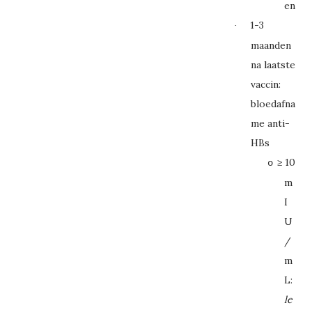
en
1-3
·
maanden
na laatste
vaccin:
bloedafna
me anti-
HBs
≥
10
o
m
I
U
/
m
L:
le