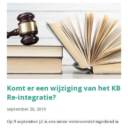
beoordelen, wanneer je zelf in die cultuur verweven zit.
Voetinbinden Ik ga dit cultureel gegeven toch even
kaderen. De praktijk van voetinbinden heeft zich in China
ontwikkeld tijdens de Tang-dynastie (618-907 na Chr.). Het
hield in dat men bij jonge meisjes de voeten omzwachtelde.
De vier kleine tenen werden naar binnen geplooid en
braken uiteindelijk vanzelf. De grote teen bleef recht. Het
resultaat was een "lotusvoetje". Dit gold als een teken van
wels...
Komt er een wijziging van het KB
Re-integratie?
september 20, 2019
Op 9 september j.l. is een nieuw wetsvoorstel ingediend in