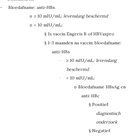
-
Bloedafname: anti-HBs.
≥
10 mIU/mL:
levenslang beschermd
o
< 10 mIU/mL:
o
1x vaccin Engerix B of HBVaxpro
§
1-3 maanden na vaccin: bloedafname:
§
anti-HBs
≥
10 mIU/mL:
levenslang
·
beschermd
< 10 mIU/mL:
·
Bloedafname HBsAg en
o
anti-HBc
Positief:
§
diagnostisch
onderzoek
Negatief:
§