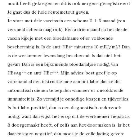
nooit heeft gekregen, en dit is ook nergens geregistreerd.
Je gaat dus de hele reutemeteut geven.
Je start met drie vaccins in een schema 0-1-6 maand (een
versneld schema mag ook). Eén à drie maand na het derde
vaccin kijk je met een bloedafname of er voldoende
bescherming is. Is de anti-HBs* minstens 10 mIU/mL? Dan
is de werknemer levenslang beschermd. Is dat niet het
geval? Dan is een bijkomende bloedanalyse nodig, van
HBsAg** en anti-HBc***. Mijn advies: best geef je op
voorhand al een instructie mee aan het labo: dat ze dit
automatisch dienen te bepalen wanneer er onvoldoende
immuniteit is. Zo vermijd je onnodige kosten en tijdverlies.
Is het labo positief, dan is een diagnostisch onderzoek
nodig, want dan wijst het erop dat de werknemer hepatitis
B doorgemaakt heeft, of zelfs aan het doormaken is. Is het
daarentegen negatief, dan moet je de volle lading geven: