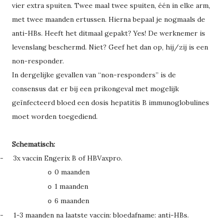
vier extra spuiten. Twee maal twee spuiten, één in elke arm,
met twee maanden ertussen. Hierna bepaal je nogmaals de
anti-HBs. Heeft het ditmaal gepakt? Yes! De werknemer is
levenslang beschermd. Niet? Geef het dan op, hij/zij is een
non-responder.
In dergelijke gevallen van “non-responders” is de
consensus dat er bij een prikongeval met mogelijk
geïnfecteerd bloed een dosis hepatitis B immunoglobulines
moet worden toegediend.
Schematisch:
-
3x vaccin Engerix B of HBVaxpro.
0 maanden
o
1 maanden
o
6 maanden
o
-
1-3 maanden na laatste vaccin: bloedafname: anti-HBs.