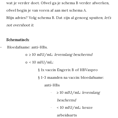
wat je verder doet. Ofwel ga je schema B verder afwerken,
ofwel begin je van voren af aan met schema A.
Mijn advies? Volg schema B. Dat zijn al genoeg spuiten;
let’s
not overshoot it
.
Schematisch:
-
Bloedafname: anti-HBs.
≥
10 mIU/mL:
levenslang beschermd
o
< 10 mIU/mL:
o
1x vaccin Engerix B of HBVaxpro
§
1-3 maanden na vaccin: bloedafname:
§
anti-HBs
≥
10 mIU/mL:
levenslang
·
beschermd
< 10 mIU/mL: keuze
·
arbeidsarts