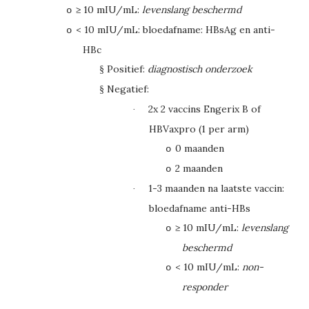
≥
10 mIU/mL:
levenslang beschermd
o
< 10 mIU/mL: bloedafname: HBsAg en anti-
o
HBc
Positief:
diagnostisch onderzoek
§
Negatief:
§
2x 2 vaccins Engerix B of
·
HBVaxpro (1 per arm)
0 maanden
o
2 maanden
o
1-3 maanden na laatste vaccin:
·
bloedafname anti-HBs
≥
10 mIU/mL:
levenslang
o
beschermd
< 10 mIU/mL:
non-
o
responder