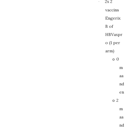
2x 2
·
vaccins
Engerix
B of
HBVaxpr
o (1 per
arm)
0
o
m
aa
nd
en
2
o
m
aa
nd