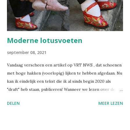
informatie, wetswijzigingen en opinies dat het soms
moeilijk is om het overzicht te bewaren. Met deze
nieuwsbrief wil ik alles bundelen en gestructureerd ...
Moderne lotusvoeten
september 08, 2021
Vandaag verscheen een artikel op VRT NWS , dat schoenen
met hoge hakken (voorlopig) lijken te hebben afgedaan. Nu
kan ik eindelijk een tekst die ik al sinds begin 2020 als
"draft" heb staan, publiceren! Wanneer we lezen over de
praktijk van het voetinbinden in het oude China, gruwelen
DELEN
MEER LEZEN
we van zulke barbaarse martelpraktijken. Hoe heeft een
schoonheidsideaal ooit in zulke mate kunnen ontsporen?
Nochtans bezondigen wij ons aan gelijkaardige praktijken,
alleen is het moeilijker om zulke dingen objectief te