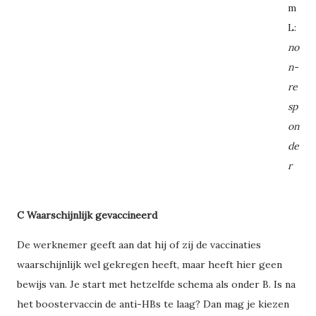
m
L:
no
n-
re
sp
on
de
r
C Waarschijnlijk gevaccineerd
De werknemer geeft aan dat hij of zij de vaccinaties
waarschijnlijk wel gekregen heeft, maar heeft hier geen
bewijs van. Je start met hetzelfde schema als onder B. Is na
het boostervaccin de anti-HBs te laag? Dan mag je kiezen