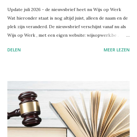
Update juli 2026 - de nieuwsbrief heet nu Wijs op Werk
Wat hieronder staat is nog altijd juist, alleen de naam en de
plek zijn veranderd. De nieuwsbrief verschijnt vanaf nu als
Wijs op Werk , met een eigen website: wijsopwerk.be .
Waarom de naamswissel? "Werk" dekt beter waar het over
DELEN
MEER LEZEN
gaat: welzijn, preventie, verzuim- en re-integratiebeleid,
wetgeving, en wat AI daar concreet mee doet. Wekelijks,
met daarbij een persoonlijk essay dat alleen in de eigen
nieuwsbrief verschijnt. Alle edities en alle artikels staan
voortaan op wijsopwerk.be . Inschrijven kan daar
rechtstreeks: wijsopwerk.be/nieuwsbrief . -- Juli 2025
Sinds kort heb ik op LinkedIn een nieuwsbrief gelanceerd:
Wegwijs in welzijn. Daarin bundel ik wekelijks de artikels
die ik publiceer over welzijn, preventie en
arbeidsgezondheid. De reden? Er verschijnt zoveel