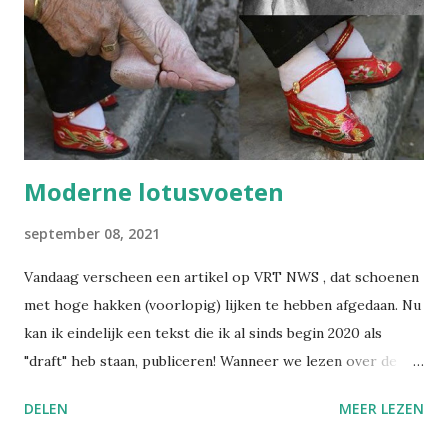
Moderne lotusvoeten
september 08, 2021
Vandaag verscheen een artikel op VRT NWS , dat schoenen
met hoge hakken (voorlopig) lijken te hebben afgedaan. Nu
kan ik eindelijk een tekst die ik al sinds begin 2020 als
"draft" heb staan, publiceren! Wanneer we lezen over de
praktijk van het voetinbinden in het oude China, gruwelen
DELEN
MEER LEZEN
we van zulke barbaarse martelpraktijken. Hoe heeft een
schoonheidsideaal ooit in zulke mate kunnen ontsporen?