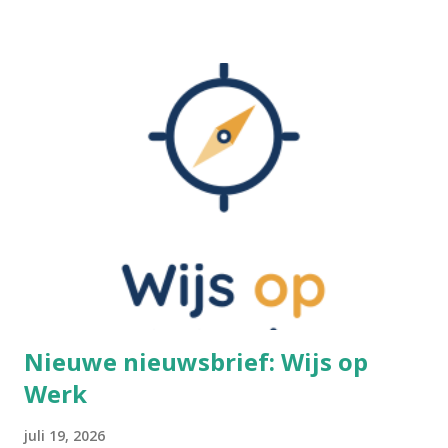
Nochtans bezondigen wij ons aan gelijkaardige praktijken,
alleen is het moeilijker om zulke dingen objectief te
beoordelen, wanneer je zelf in die cultuur verweven zit.
Voetinbinden Ik ga dit cultureel gegeven toch even
kaderen. De praktijk van voetinbinden heeft zich in China
ontwikkeld tijdens de Tang-dynastie (618-907 na Chr.). Het
hield in dat men bij jonge meisjes de voeten omzwachtelde.
De vier kleine tenen werden naar binnen geplooid en
braken uiteindelijk vanzelf. De grote teen bleef recht. Het
resultaat was een "lotusvoetje". Dit gold als een teken van
wels...
Nieuwe nieuwsbrief: Wijs op
Werk
juli 19, 2026