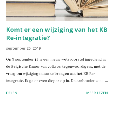
informatie, wetswijzigingen en opinies dat het soms
moeilijk is om het overzicht te bewaren. Met deze
nieuwsbrief wil ik alles bundelen en gestructureerd ...
Komt er een wijziging van het KB
Re-integratie?
september 20, 2019
Op 9 september j.l. is een nieuw wetsvoorstel ingediend in
de Belgische Kamer van volksvertegenwoordigers, met de
vraag om wijzigingen aan te brengen aan het KB Re-
integratie. Ik ga er even dieper op in. De aanhouder wint,
zullen ze hebben gedacht. Want het huidige wetsvoorstel
DELEN
MEER LEZEN
nr. 275 is een bijna letterlijk herhalen van een eerder
wetsvoorstel nr. 3204 , ingediend op 27 juni 2018. De term
arbeidsgeneesheer is wel aangepast naar arbeidsarts, en in