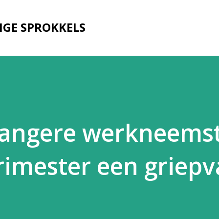
Doorgaan naar hoofdcontent
IGE SPROKKELS
angere werkneemst
trimester een griepv