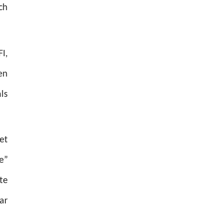
ch
I,
en
ls
et
e”
te
ar