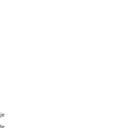
je
de