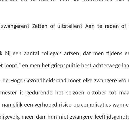
wangeren? Zetten of uitstellen? Aan te raden of 
k bij een aantal collega’s artsen, dat men tijdens e
et loopt,” en men het griepspuitje best achterwege laa
an de Hoge Gezondheidsraad moet elke zwangere vro
imester is gedurende het seizoen oktober tot maa
 namelijk een verhoogd risico op complicaties wanne
bijgevolg meer dan hun niet-zwangere leeftijdsgenot