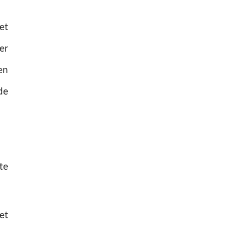
et
er
en
de
te
et