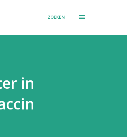
ZOEKEN
er in
accin