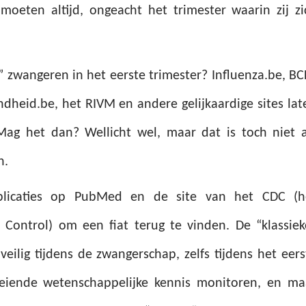
j
moet
en
altijd, ongeacht het trimester waarin zij zi
zwangeren in het eerste trimester? Influenza.be, BCF
heid.be, het RIVM en andere gelijkaardige sites lat
. Mag het dan? Wellicht wel, maar dat is toch niet a
n.
licaties op PubMed en de site van het CDC (h
 Control) om een fiat terug te vinden. De “klassiek
 veilig
tijdens de zwangerschap, zelfs tijdens het eers
roeiende wetenschappelijke kennis monitoren, en ma