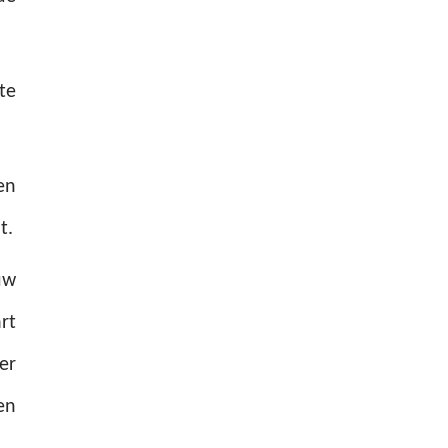
te
en
t.
uw
rt
er
en