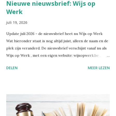
Nieuwe nieuwsbrief: Wijs op
Werk
juli 19, 2026
Update juli 2026 - de nieuwsbrief heet nu Wijs op Werk
Wat hieronder staat is nog altijd juist, alleen de naam en de
plek zijn veranderd. De nieuwsbrief verschijnt vanaf nu als
Wijs op Werk , met een eigen website: wijsopwerk.be .
Waarom de naamswissel? "Werk" dekt beter waar het over
DELEN
MEER LEZEN
gaat: welzijn, preventie, verzuim- en re-integratiebeleid,
wetgeving, en wat AI daar concreet mee doet. Wekelijks,
met daarbij een persoonlijk essay dat alleen in de eigen
nieuwsbrief verschijnt. Alle edities en alle artikels staan
voortaan op wijsopwerk.be . Inschrijven kan daar
rechtstreeks: wijsopwerk.be/nieuwsbrief . -- Juli 2025
Sinds kort heb ik op LinkedIn een nieuwsbrief gelanceerd: