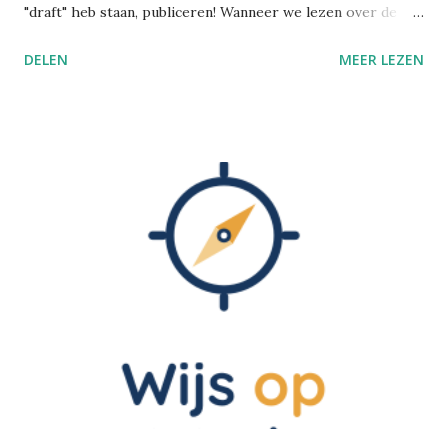
"draft" heb staan, publiceren! Wanneer we lezen over de
praktijk van het voetinbinden in het oude China, gruwelen
DELEN
MEER LEZEN
we van zulke barbaarse martelpraktijken. Hoe heeft een
schoonheidsideaal ooit in zulke mate kunnen ontsporen?
Nochtans bezondigen wij ons aan gelijkaardige praktijken,
alleen is het moeilijker om zulke dingen objectief te
beoordelen, wanneer je zelf in die cultuur verweven zit.
Voetinbinden Ik ga dit cultureel gegeven toch even
kaderen. De praktijk van voetinbinden heeft zich in China
ontwikkeld tijdens de Tang-dynastie (618-907 na Chr.). Het
hield in dat men bij jonge meisjes de voeten omzwachtelde.
De vier kleine tenen werden naar binnen geplooid en
braken uiteindelijk vanzelf. De grote teen bleef recht. Het
resultaat was een "lotusvoetje". Dit gold als een teken van
wels...