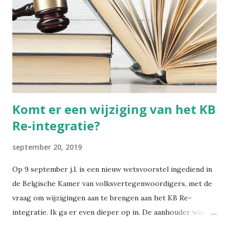
Wegwijs in welzijn. Daarin bundel ik wekelijks de artikels
die ik publiceer over welzijn, preventie en
arbeidsgezondheid. De reden? Er verschijnt zoveel
informatie, wetswijzigingen en opinies dat het soms
moeilijk is om het overzicht te bewaren. Met deze
nieuwsbrief wil ik alles bundelen en gestructureerd ...
Komt er een wijziging van het KB
Re-integratie?
september 20, 2019
Op 9 september j.l. is een nieuw wetsvoorstel ingediend in
de Belgische Kamer van volksvertegenwoordigers, met de
vraag om wijzigingen aan te brengen aan het KB Re-
integratie. Ik ga er even dieper op in. De aanhouder wint,
zullen ze hebben gedacht. Want het huidige wetsvoorstel