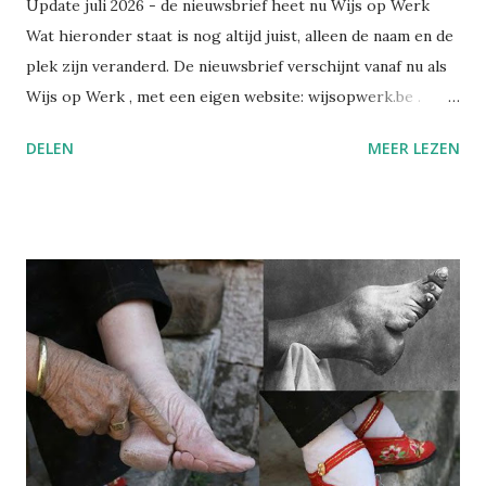
Update juli 2026 - de nieuwsbrief heet nu Wijs op Werk
Wat hieronder staat is nog altijd juist, alleen de naam en de
plek zijn veranderd. De nieuwsbrief verschijnt vanaf nu als
Wijs op Werk , met een eigen website: wijsopwerk.be .
Waarom de naamswissel? "Werk" dekt beter waar het over
DELEN
MEER LEZEN
gaat: welzijn, preventie, verzuim- en re-integratiebeleid,
wetgeving, en wat AI daar concreet mee doet. Wekelijks,
met daarbij een persoonlijk essay dat alleen in de eigen
nieuwsbrief verschijnt. Alle edities en alle artikels staan
voortaan op wijsopwerk.be . Inschrijven kan daar
rechtstreeks: wijsopwerk.be/nieuwsbrief . -- Juli 2025
Sinds kort heb ik op LinkedIn een nieuwsbrief gelanceerd:
Wegwijs in welzijn. Daarin bundel ik wekelijks de artikels
die ik publiceer over welzijn, preventie en
arbeidsgezondheid. De reden? Er verschijnt zoveel
informatie, wetswijzigingen en opinies dat het soms