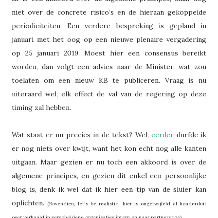
niet over de concrete risico’s en de hieraan gekoppelde
periodiciteiten. Een verdere bespreking is gepland in
januari met het oog op een nieuwe plenaire vergadering
op 25 januari 2019. Moest hier een consensus bereikt
worden, dan volgt een advies naar de Minister, wat zou
toelaten om een nieuw KB te publiceren. Vraag is nu
uiteraard wel, elk effect de val van de regering op deze
timing zal hebben.
Wat staat er nu precies in de tekst? Wel,
eerder
durfde ik
er nog niets over kwijt, want het kon echt nog alle kanten
uitgaan. Maar gezien er nu toch een akkoord is over de
algemene principes, en gezien dit enkel een persoonlijke
blog is, denk ik wel dat ik hier een tip van de sluier kan
oplichten.
(Bovendien, let's be realistic, hier is ongetwijfeld al honderduit
over verhaald in verscheidene organisaties intern en naar partners toe).