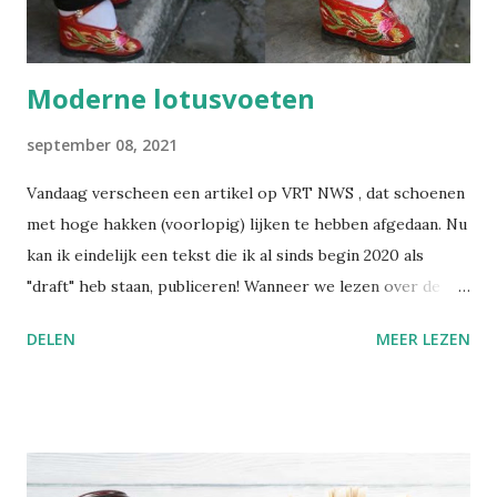
moeilijk is om het overzicht te bewaren. Met deze
nieuwsbrief wil ik alles bundelen en gestructureerd ...
Moderne lotusvoeten
september 08, 2021
Vandaag verscheen een artikel op VRT NWS , dat schoenen
met hoge hakken (voorlopig) lijken te hebben afgedaan. Nu
kan ik eindelijk een tekst die ik al sinds begin 2020 als
"draft" heb staan, publiceren! Wanneer we lezen over de
praktijk van het voetinbinden in het oude China, gruwelen
DELEN
MEER LEZEN
we van zulke barbaarse martelpraktijken. Hoe heeft een
schoonheidsideaal ooit in zulke mate kunnen ontsporen?
Nochtans bezondigen wij ons aan gelijkaardige praktijken,
alleen is het moeilijker om zulke dingen objectief te
beoordelen, wanneer je zelf in die cultuur verweven zit.