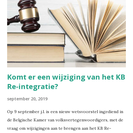
Voetinbinden Ik ga dit cultureel gegeven toch even
kaderen. De praktijk van voetinbinden heeft zich in China
ontwikkeld tijdens de Tang-dynastie (618-907 na Chr.). Het
hield in dat men bij jonge meisjes de voeten omzwachtelde.
De vier kleine tenen werden naar binnen geplooid en
braken uiteindelijk vanzelf. De grote teen bleef recht. Het
resultaat was een "lotusvoetje". Dit gold als een teken van
wels...
Komt er een wijziging van het KB
Re-integratie?
september 20, 2019
Op 9 september j.l. is een nieuw wetsvoorstel ingediend in
de Belgische Kamer van volksvertegenwoordigers, met de
vraag om wijzigingen aan te brengen aan het KB Re-