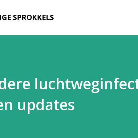
Doorgaan naar hoofdcontent
IGE SPROKKELS
dere luchtweginfect
 en updates