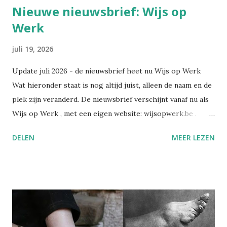
Nieuwe nieuwsbrief: Wijs op
Werk
juli 19, 2026
Update juli 2026 - de nieuwsbrief heet nu Wijs op Werk
Wat hieronder staat is nog altijd juist, alleen de naam en de
plek zijn veranderd. De nieuwsbrief verschijnt vanaf nu als
Wijs op Werk , met een eigen website: wijsopwerk.be .
Waarom de naamswissel? "Werk" dekt beter waar het over
DELEN
MEER LEZEN
gaat: welzijn, preventie, verzuim- en re-integratiebeleid,
wetgeving, en wat AI daar concreet mee doet. Wekelijks,
met daarbij een persoonlijk essay dat alleen in de eigen
nieuwsbrief verschijnt. Alle edities en alle artikels staan
voortaan op wijsopwerk.be . Inschrijven kan daar
rechtstreeks: wijsopwerk.be/nieuwsbrief . -- Juli 2025
Sinds kort heb ik op LinkedIn een nieuwsbrief gelanceerd: