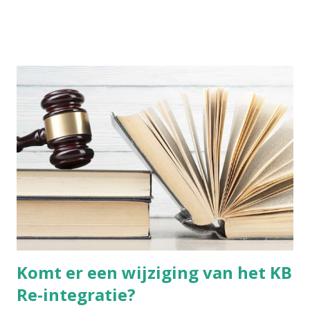
we van zulke barbaarse martelpraktijken. Hoe heeft een
schoonheidsideaal ooit in zulke mate kunnen ontsporen?
Nochtans bezondigen wij ons aan gelijkaardige praktijken,
alleen is het moeilijker om zulke dingen objectief te
beoordelen, wanneer je zelf in die cultuur verweven zit.
Voetinbinden Ik ga dit cultureel gegeven toch even
kaderen. De praktijk van voetinbinden heeft zich in China
ontwikkeld tijdens de Tang-dynastie (618-907 na Chr.). Het
hield in dat men bij jonge meisjes de voeten omzwachtelde.
De vier kleine tenen werden naar binnen geplooid en
braken uiteindelijk vanzelf. De grote teen bleef recht. Het
resultaat was een "lotusvoetje". Dit gold als een teken van
wels...
Komt er een wijziging van het KB
Re-integratie?