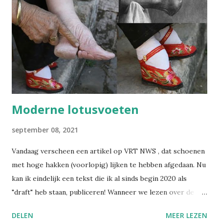
Wegwijs in welzijn. Daarin bundel ik wekelijks de artikels
die ik publiceer over welzijn, preventie en
arbeidsgezondheid. De reden? Er verschijnt zoveel
informatie, wetswijzigingen en opinies dat het soms
moeilijk is om het overzicht te bewaren. Met deze
nieuwsbrief wil ik alles bundelen en gestructureerd ...
Moderne lotusvoeten
september 08, 2021
Vandaag verscheen een artikel op VRT NWS , dat schoenen
met hoge hakken (voorlopig) lijken te hebben afgedaan. Nu
kan ik eindelijk een tekst die ik al sinds begin 2020 als
"draft" heb staan, publiceren! Wanneer we lezen over de
praktijk van het voetinbinden in het oude China, gruwelen
DELEN
MEER LEZEN