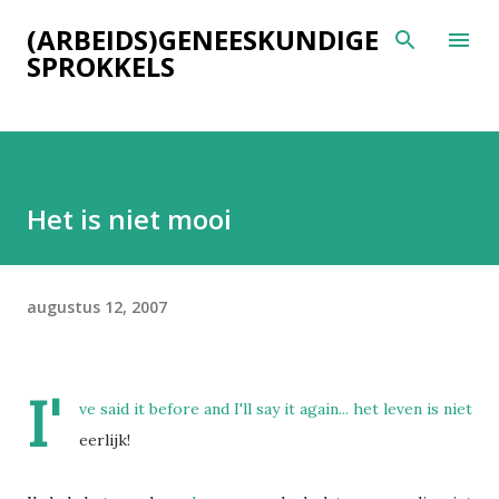
Doorgaan naar hoofdcontent
(ARBEIDS)GENEESKUNDIGE
SPROKKELS
Het is niet mooi
augustus 12, 2007
I'
ve said it before and I'll say it again... het leven is niet
eerlijk!