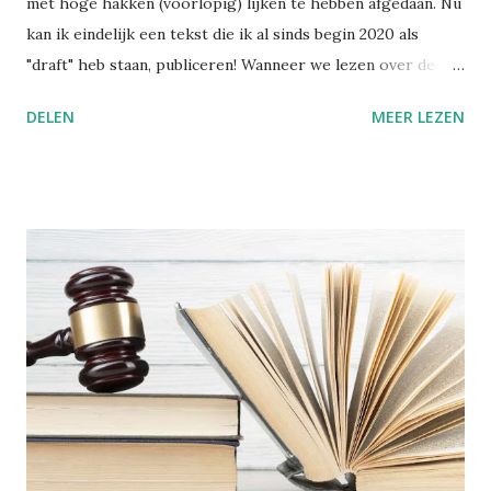
met hoge hakken (voorlopig) lijken te hebben afgedaan. Nu
kan ik eindelijk een tekst die ik al sinds begin 2020 als
"draft" heb staan, publiceren! Wanneer we lezen over de
praktijk van het voetinbinden in het oude China, gruwelen
DELEN
MEER LEZEN
we van zulke barbaarse martelpraktijken. Hoe heeft een
schoonheidsideaal ooit in zulke mate kunnen ontsporen?
Nochtans bezondigen wij ons aan gelijkaardige praktijken,
alleen is het moeilijker om zulke dingen objectief te
beoordelen, wanneer je zelf in die cultuur verweven zit.
Voetinbinden Ik ga dit cultureel gegeven toch even
kaderen. De praktijk van voetinbinden heeft zich in China
ontwikkeld tijdens de Tang-dynastie (618-907 na Chr.). Het
hield in dat men bij jonge meisjes de voeten omzwachtelde.
De vier kleine tenen werden naar binnen geplooid en
braken uiteindelijk vanzelf. De grote teen bleef recht. Het
resultaat was een "lotusvoetje". Dit gold als een teken van