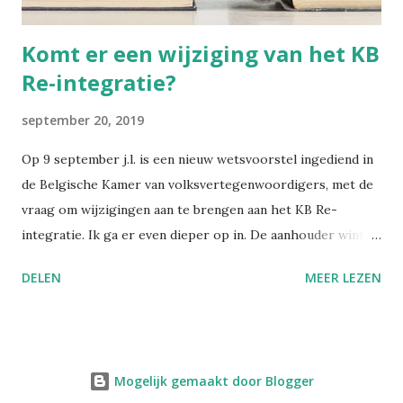
wels...
Komt er een wijziging van het KB
Re-integratie?
september 20, 2019
Op 9 september j.l. is een nieuw wetsvoorstel ingediend in
de Belgische Kamer van volksvertegenwoordigers, met de
vraag om wijzigingen aan te brengen aan het KB Re-
integratie. Ik ga er even dieper op in. De aanhouder wint,
zullen ze hebben gedacht. Want het huidige wetsvoorstel
DELEN
MEER LEZEN
nr. 275 is een bijna letterlijk herhalen van een eerder
wetsvoorstel nr. 3204 , ingediend op 27 juni 2018. De term
arbeidsgeneesheer is wel aangepast naar arbeidsarts, en in
de aantallen langdurig ongeschikten zijn nu de cijfers van
Mogelijk gemaakt door Blogger
2018 vervat in plaats van die van 2017. Maar inhoudelijk heb