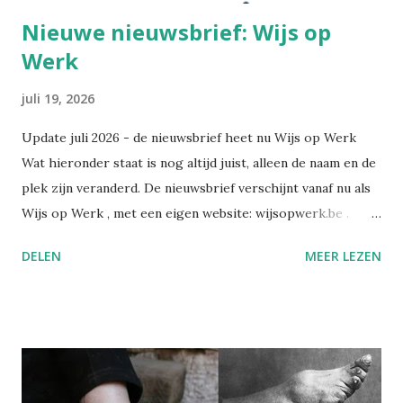
Nieuwe nieuwsbrief: Wijs op
Werk
juli 19, 2026
Update juli 2026 - de nieuwsbrief heet nu Wijs op Werk
Wat hieronder staat is nog altijd juist, alleen de naam en de
plek zijn veranderd. De nieuwsbrief verschijnt vanaf nu als
Wijs op Werk , met een eigen website: wijsopwerk.be .
Waarom de naamswissel? "Werk" dekt beter waar het over
DELEN
MEER LEZEN
gaat: welzijn, preventie, verzuim- en re-integratiebeleid,
wetgeving, en wat AI daar concreet mee doet. Wekelijks,
met daarbij een persoonlijk essay dat alleen in de eigen
nieuwsbrief verschijnt. Alle edities en alle artikels staan
voortaan op wijsopwerk.be . Inschrijven kan daar
rechtstreeks: wijsopwerk.be/nieuwsbrief . -- Juli 2025