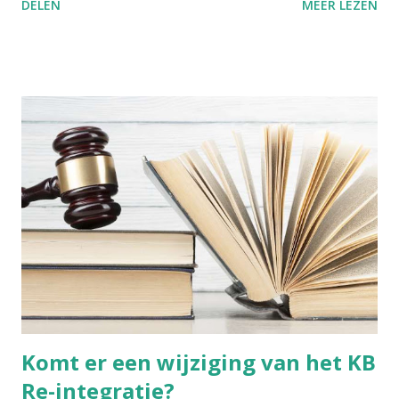
DELEN
MEER LEZEN
we van zulke barbaarse martelpraktijken. Hoe heeft een
schoonheidsideaal ooit in zulke mate kunnen ontsporen?
Nochtans bezondigen wij ons aan gelijkaardige praktijken,
alleen is het moeilijker om zulke dingen objectief te
beoordelen, wanneer je zelf in die cultuur verweven zit.
Voetinbinden Ik ga dit cultureel gegeven toch even
kaderen. De praktijk van voetinbinden heeft zich in China
ontwikkeld tijdens de Tang-dynastie (618-907 na Chr.). Het
hield in dat men bij jonge meisjes de voeten omzwachtelde.
De vier kleine tenen werden naar binnen geplooid en
braken uiteindelijk vanzelf. De grote teen bleef recht. Het
resultaat was een "lotusvoetje". Dit gold als een teken van
wels...
Komt er een wijziging van het KB
Re-integratie?