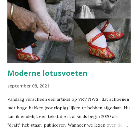
Sinds kort heb ik op LinkedIn een nieuwsbrief gelanceerd:
Wegwijs in welzijn. Daarin bundel ik wekelijks de artikels
die ik publiceer over welzijn, preventie en
arbeidsgezondheid. De reden? Er verschijnt zoveel
informatie, wetswijzigingen en opinies dat het soms
moeilijk is om het overzicht te bewaren. Met deze
nieuwsbrief wil ik alles bundelen en gestructureerd ...
Moderne lotusvoeten
september 08, 2021
Vandaag verscheen een artikel op VRT NWS , dat schoenen
met hoge hakken (voorlopig) lijken te hebben afgedaan. Nu
kan ik eindelijk een tekst die ik al sinds begin 2020 als
"draft" heb staan, publiceren! Wanneer we lezen over de
praktijk van het voetinbinden in het oude China, gruwelen