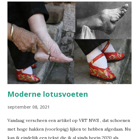
voortaan op wijsopwerk.be . Inschrijven kan daar
rechtstreeks: wijsopwerk.be/nieuwsbrief . -- Juli 2025
Sinds kort heb ik op LinkedIn een nieuwsbrief gelanceerd:
Wegwijs in welzijn. Daarin bundel ik wekelijks de artikels
die ik publiceer over welzijn, preventie en
arbeidsgezondheid. De reden? Er verschijnt zoveel
informatie, wetswijzigingen en opinies dat het soms
moeilijk is om het overzicht te bewaren. Met deze
nieuwsbrief wil ik alles bundelen en gestructureerd ...
Moderne lotusvoeten
september 08, 2021
Vandaag verscheen een artikel op VRT NWS , dat schoenen
met hoge hakken (voorlopig) lijken te hebben afgedaan. Nu
kan ik eindelijk een tekst die ik al sinds begin 2020 als