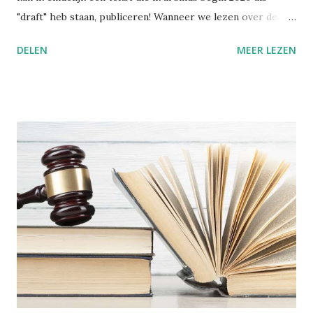
"draft" heb staan, publiceren! Wanneer we lezen over de
praktijk van het voetinbinden in het oude China, gruwelen
DELEN
MEER LEZEN
we van zulke barbaarse martelpraktijken. Hoe heeft een
schoonheidsideaal ooit in zulke mate kunnen ontsporen?
Nochtans bezondigen wij ons aan gelijkaardige praktijken,
alleen is het moeilijker om zulke dingen objectief te
beoordelen, wanneer je zelf in die cultuur verweven zit.
Voetinbinden Ik ga dit cultureel gegeven toch even
kaderen. De praktijk van voetinbinden heeft zich in China
ontwikkeld tijdens de Tang-dynastie (618-907 na Chr.). Het
hield in dat men bij jonge meisjes de voeten omzwachtelde.
De vier kleine tenen werden naar binnen geplooid en
braken uiteindelijk vanzelf. De grote teen bleef recht. Het
resultaat was een "lotusvoetje". Dit gold als een teken van
wels...