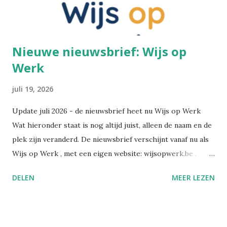
Nieuwe nieuwsbrief: Wijs op
Werk
juli 19, 2026
Update juli 2026 - de nieuwsbrief heet nu Wijs op Werk
Wat hieronder staat is nog altijd juist, alleen de naam en de
plek zijn veranderd. De nieuwsbrief verschijnt vanaf nu als
Wijs op Werk , met een eigen website: wijsopwerk.be .
Waarom de naamswissel? "Werk" dekt beter waar het over
DELEN
MEER LEZEN
gaat: welzijn, preventie, verzuim- en re-integratiebeleid,
wetgeving, en wat AI daar concreet mee doet. Wekelijks,
met daarbij een persoonlijk essay dat alleen in de eigen
nieuwsbrief verschijnt. Alle edities en alle artikels staan