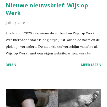
Nieuwe nieuwsbrief: Wijs op
Werk
juli 19, 2026
Update juli 2026 - de nieuwsbrief heet nu Wijs op Werk
Wat hieronder staat is nog altijd juist, alleen de naam en de
plek zijn veranderd. De nieuwsbrief verschijnt vanaf nu als
Wijs op Werk , met een eigen website: wijsopwerk.be .
Waarom de naamswissel? "Werk" dekt beter waar het over
DELEN
MEER LEZEN
gaat: welzijn, preventie, verzuim- en re-integratiebeleid,
wetgeving, en wat AI daar concreet mee doet. Wekelijks,
met daarbij een persoonlijk essay dat alleen in de eigen
nieuwsbrief verschijnt. Alle edities en alle artikels staan
voortaan op wijsopwerk.be . Inschrijven kan daar
rechtstreeks: wijsopwerk.be/nieuwsbrief . -- Juli 2025
Sinds kort heb ik op LinkedIn een nieuwsbrief gelanceerd: