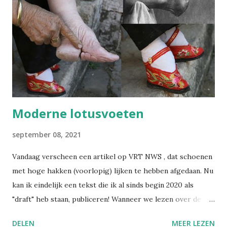
Wegwijs in welzijn. Daarin bundel ik wekelijks de artikels
die ik publiceer over welzijn, preventie en
arbeidsgezondheid. De reden? Er verschijnt zoveel
informatie, wetswijzigingen en opinies dat het soms
moeilijk is om het overzicht te bewaren. Met deze
nieuwsbrief wil ik alles bundelen en gestructureerd ...
Moderne lotusvoeten
september 08, 2021
Vandaag verscheen een artikel op VRT NWS , dat schoenen
met hoge hakken (voorlopig) lijken te hebben afgedaan. Nu
kan ik eindelijk een tekst die ik al sinds begin 2020 als
"draft" heb staan, publiceren! Wanneer we lezen over de
praktijk van het voetinbinden in het oude China, gruwelen
DELEN
MEER LEZEN