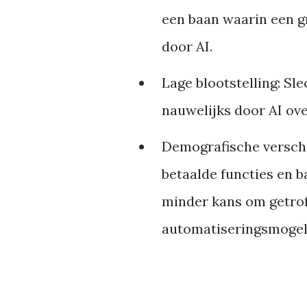
een baan waarin een g
door AI.
Lage blootstelling:
Sle
nauwelijks door AI o
Demografische verschi
betaalde functies en 
minder kans om getrof
automatiseringsmogeli