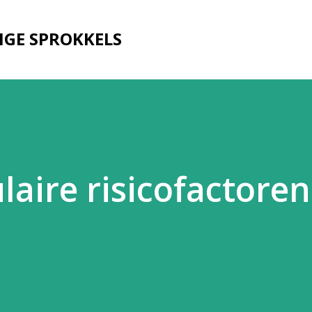
Doorgaan naar hoofdcontent
IGE SPROKKELS
aire risicofactoren