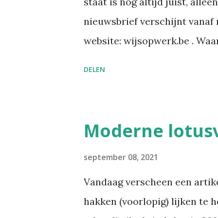
staat is nog altijd juist, all
nieuwsbrief verschijnt vanaf 
website: wijsopwerk.be . Wa
waar het over gaat: welzijn, p
DELEN
wetgeving, en wat AI daar co
een persoonlijk essay dat all
Alle edities en alle artikels 
Moderne lotus
Inschrijven kan daar rechtstr
2025 Sinds kort heb ik op Li
september 08, 2021
Wegwijs in welzijn. Daarin bun
Vandaag verscheen een artik
publiceer over welzijn, prev
hakken (voorlopig) lijken te 
verschijnt zoveel informatie,