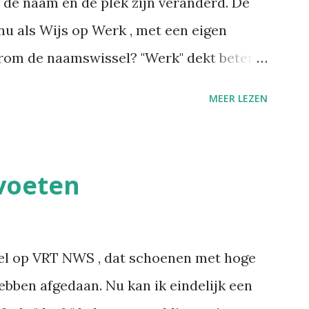
een de naam en de plek zijn veranderd. De
nu als Wijs op Werk , met een eigen
arom de naamswissel? "Werk" dekt beter
reventie, verzuim- en re-integratiebeleid,
MEER LEZEN
ncreet mee doet. Wekelijks, met daarbij
een in de eigen nieuwsbrief verschijnt.
staan voortaan op wijsopwerk.be .
voeten
eeks: wijsopwerk.be/nieuwsbrief . -- Juli
nkedIn een nieuwsbrief gelanceerd:
del ik wekelijks de artikels die ik
el op VRT NWS , dat schoenen met hoge
entie en arbeidsgezondheid. De reden? Er
hebben afgedaan. Nu kan ik eindelijk een
 wetswijzigingen en opinies dat het soms