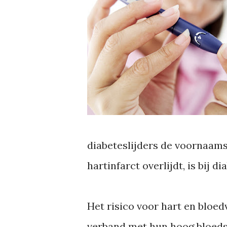
diabeteslijders de voornaam
hartinfarct overlijdt, is bij d
Het risico voor hart en bloedv
verband met hun hoog bloeds