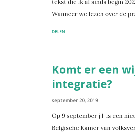
tekst die ik al sinds begin 202
moeilijk is om het overzicht 
Wanneer we lezen over de pra
alles bundelen en gestructuree
China, gruwelen we van zulke
DELEN
een schoonheidsideaal ooit 
Nochtans bezondigen wij ons a
het moeilijker om zulke dinge
Komt er een wij
zelf in die cultuur verweven z
integratie?
gegeven toch even kaderen. D
China ontwikkeld tijdens de T
september 20, 2019
in dat men bij jonge meisjes
Op 9 september j.l. is een ni
tenen werden naar binnen gep
Belgische Kamer van volksve
grote teen bleef recht. Het re