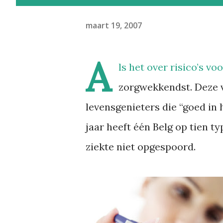
maart 19, 2007
A
ls het over risico’s vo
zorgwekkendst. Deze v
levensgenieters die “goed in h
jaar heeft één Belg op tien ty
ziekte niet opgespoord.